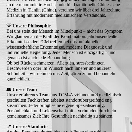
an die renommierte Hochschule für Traditionelle Chinesische
Medizin in Tianjin (China), vereinen wir über drei Jahrzehnte
Erfahrung mit modernem medizinischem Verständnis.
💡 Unsere Philosophie
Bei uns steht der Mensch im Mittelpunkt – nicht das Symptom.
Wir glauben an die Kraft der Kombination: jahrtausendealte
Erkenntnisse der TCM treffen bei uns auf aktuelle
wissenschaftliche Erkenntnisse, moderne Diagnostik und
individuelle Begleitung. Jeder Mensch ist einzigartig – und
genauso ist auch jede Behandlung.
Ob bei Rückenschmerzen, Allergien, stressbedingten
Beschwerden oder im Wunsch nach innerer und äußerer
Schönheit – wir nehmen uns Zeit, hören zu und behandeln
ganzheitlich.
👥 Unser Team
Unser erfahrenes Team aus TCM-Ärzt:innen und medizinisch
geschulten Fachkräften arbeitet standortübergreifend eng
zusammen. Jeder bringt seine eigene Spezialisierung,
Persönlichkeit und Leidenschaft mit – verbunden durch ein
gemeinsames Ziel: Ihre Gesundheit nachhaltig zu stärken.
📍 Unsere Standorte
An drei Praxisstandorten bieten wir Ihnen eine ruhige,