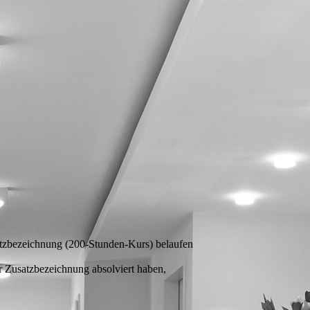
atzbezeichnung (200-Stunden-Kurs) belaufen
r Zusatzbezeichnung absolviert haben,