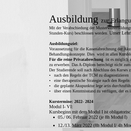
Ausbildung
zur Erlang
Mit der Verabschiedung der Musterweiterbildung
Unser Lehri
Stunden-Kurs) beschlossen worden.
Ausbildungsziel:
Voraussetzung für die Kassenabrechnung der Akup
Behandlungskonzepte. Dies wird in allen Kursblö
Für die reine Privatabrechung
ist es möglich 
zu erwerben. Das A-Diplom berechtigt nicht zum
Der Studierende soll nach Abschluss des Kurses 
• nach den Regeln der TCM zu diagnostizieren
• eine therapeutische Strategie nach den Regeln
• die geplante Akupunktur lege artis durchzufüh
• über einen Kenntnisstand zu verfügen, der es
Kurstermine: 2022- 2024
Modul I- VI:
Kursbeginn mit dem Modul I ist obligatorisc
05./ 06. Februar 2022 (je 8h Modul I)
12./13. März 2022 (8h Modul I/ 4h Mod