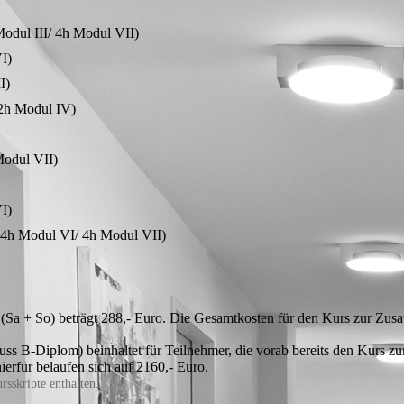
Modul III/ 4h Modul VII)
I)
I)
12h Modul IV)
Modul VII)
I)
4h Modul VI/ 4h Modul VII)
a + So) beträgt 288,- Euro. Die Gesamtkosten für den Kurs zur Zus
ss B-Diplom) beinhaltet für Teilnehmer, die vorab bereits den Kurs zu
erfür belaufen sich auf 2160,- Euro.
rsskripte enthalten.