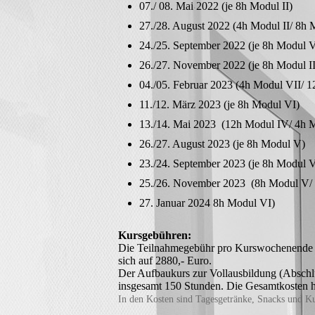
07./ 08. Mai 2022 (je 8h Modul II)
27./28. August 2022 (4h Modul II/ 8h 
24./25. September 2022 (je 8h Modul V
26./27. November 2022 (je 8h Modul II
04./05. Februar 2023 (4h Modul VII/ 
11./12. März 2023 (je 8h Modul VI)
13./14. Mai 2023 (12h Modul IV/ 4h 
26./27. August 2023 (je 8h Modul V)
23./24. September 2023 (je 8h Modul V
25./26. November 2023 (8h Modul V/ 
27. Januar 2024 8h Modul VI)
Kursgebühren:
Die Teilnahmegebühr pro Kurswochenende (S
sich auf 2880,- Euro.
Der Aufbaukurs zur Vollausbildung (Abschlu
insgesamt 150 Stunden. Die Gesamtkosten hi
In den Kosten sind Tagesgetränke, Snacks und Ku