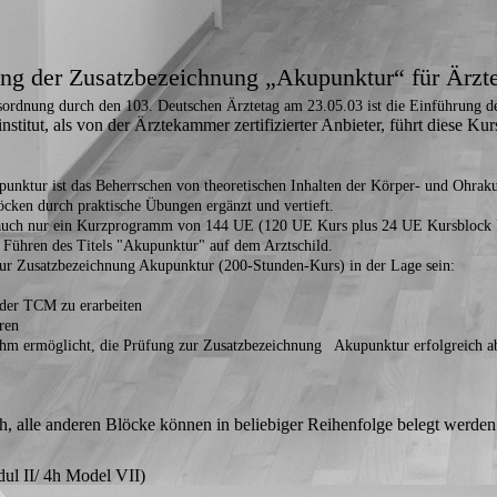
ung der Zusatzbezeichnung „Akupunktur“ für Ärzt
sordnung durch den 103. Deutschen Ärztetag am 23.05.03 ist die Einführung 
nstitut, als von der Ärztekammer zertifizierter Anbieter, führt diese K
unktur ist das Beherrschen von theoretischen Inhalten der Körper- und Ohrakup
cken durch praktische Übungen ergänzt und vertieft.
auch nur ein Kurzprogramm von 144 UE (120 UE Kurs plus 24 UE Kursblock F
 Führen des Titels "Akupunktur" auf dem Arztschild.
zur Zusatzbezeichnung Akupunktur (200-Stunden-Kurs) in der Lage sein:
 der TCM zu erarbeiten
ren
 ihm ermöglicht, die Prüfung zur Zusatzbezeichnung Akupunktur erfolgreich a
h, alle anderen Blöcke können in beliebiger Reihenfolge belegt werden
ul II/ 4h Model VII)